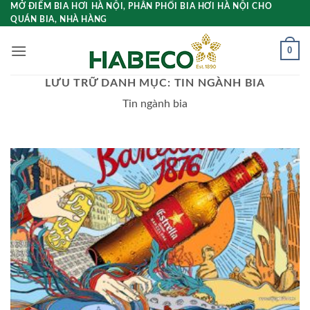
Bỏ
MỞ ĐIỂM BIA HƠI HÀ NỘI, PHÂN PHỐI BIA HƠI HÀ NỘI CHO
QUÁN BIA, NHÀ HÀNG
qua
nội
0
dung
LƯU TRỮ DANH MỤC:
TIN NGÀNH BIA
Tin ngành bia