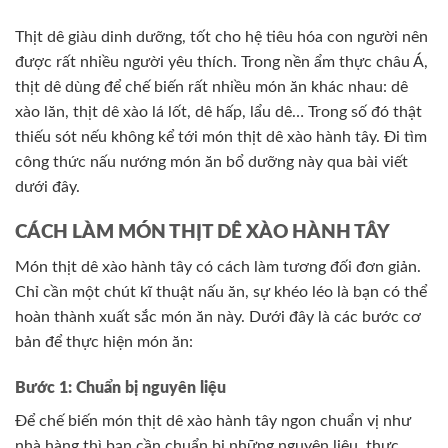
Thịt dê giàu dinh dưỡng, tốt cho hệ tiêu hóa con người nên
được rất nhiều người yêu thích. Trong nền ẩm thực châu Á,
thịt dê dùng để chế biến rất nhiều món ăn khác nhau: dê
xào lăn, thịt dê xào lá lốt, dê hấp, lẩu dê… Trong số đó thật
thiếu sót nếu không kể tới món thịt dê xào hành tây. Đi tìm
công thức nấu nướng món ăn bổ dưỡng này qua bài viết
dưới đây.
CÁCH LÀM MÓN THỊT DÊ XÀO HÀNH TÂY
Món thịt dê xào hành tây có cách làm tương đối đơn giản.
Chỉ cần một chút kĩ thuật nấu ăn, sự khéo léo là bạn có thể
hoàn thành xuất sắc món ăn này. Dưới đây là các bước cơ
bản để thực hiện món ăn:
Bước 1: Chuẩn bị nguyên liệu
Để chế biến món thịt dê xào hành tây ngon chuẩn vị như
nhà hàng thì bạn cần chuẩn bị những nguyên liệu, thực