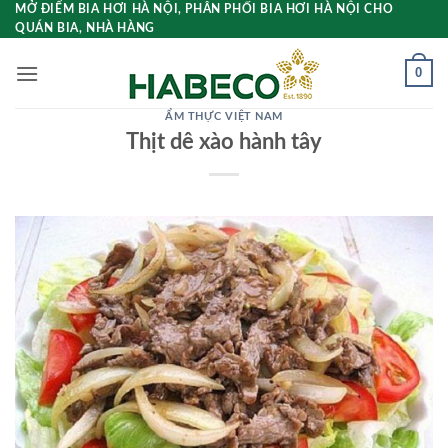
Bỏ
MỞ ĐIỂM BIA HƠI HÀ NỘI, PHÂN PHỐI BIA HƠI HÀ NỘI CHO
QUÁN BIA, NHÀ HÀNG
qua
nội
0
dung
ẨM THỰC VIỆT NAM
Thịt dê xào hành tây