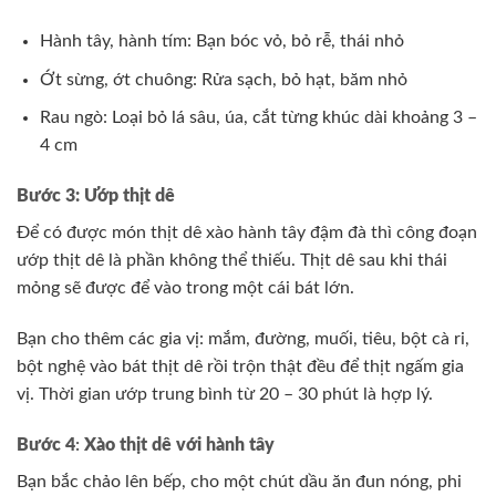
Hành tây, hành tím: Bạn bóc vỏ, bỏ rễ, thái nhỏ
Ớt sừng, ớt chuông: Rửa sạch, bỏ hạt, băm nhỏ
Rau ngò: Loại bỏ lá sâu, úa, cắt từng khúc dài khoảng 3 –
4 cm
Bước 3: Ướp thịt dê
Để có được món thịt dê xào hành tây đậm đà thì công đoạn
ướp thịt dê là phần không thể thiếu. Thịt dê sau khi thái
mỏng sẽ được để vào trong một cái bát lớn.
Bạn cho thêm các gia vị: mắm, đường, muối, tiêu, bột cà ri,
bột nghệ vào bát thịt dê rồi trộn thật đều để thịt ngấm gia
vị. Thời gian ướp trung bình từ 20 – 30 phút là hợp lý.
Bước 4
:
Xào thịt dê với hành tây
Bạn bắc chảo lên bếp, cho một chút dầu ăn đun nóng, phi