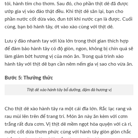
tỏi, hành tím cho thơm. Sau đó, cho phần thịt dê đã được
ướp gia vị vào đảo thật đều. Khi thịt dê săn lại, bạn cho
phần nước cốt dừa vào, đun tới khi nước cạn là được. Cuối
cùng, bạn bỏ hành tây, ớt vào xào cùng với thịt dê.
Lưu ý đảo nhanh tay với lửa lớn trong thời gian thích hợp
để đảm bảo hành tây có độ giòn, ngon, không bị chín quá sẽ
làm giảm bớt hương vị của món ăn. Trong quá trình xào
hành tây với thịt dê bạn cần nêm nếm gia vị sao cho vừa ăn.
Bước 5: Thưởng thức
Thịt dê xào hành tây bổ dưỡng, đậm đà hương vị
Cho thịt dê xào hành tây ra một cái đĩa lớn. Rắc lạc rang và
rau mùi lên trên để trang trí. Món ăn này ăn kèm với cơm
trắng rất đưa cơm. Vị thịt dê mềm ngọt hòa quyện với cà ri,
nước cốt dừa thơm phức cùng với hành tây giòn giòn chắc