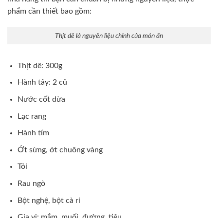
phẩm cần thiết bao gồm:
Thịt dê là nguyên liệu chính của món ăn
Thịt dê: 300g
Hành tây: 2 củ
Nước cốt dừa
Lạc rang
Hành tím
Ớt sừng, ớt chuông vàng
Tỏi
Rau ngò
Bột nghệ, bột cà ri
Gia vị: mắm, muối, đường, tiêu…