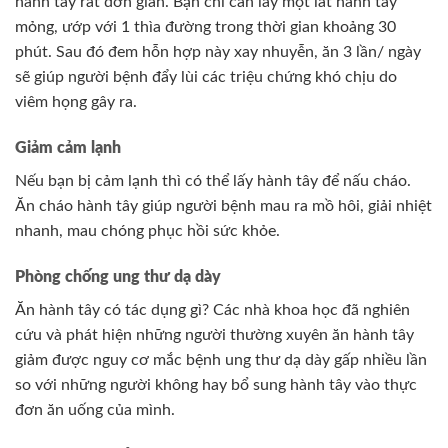
hành tây rất đơn giản. Bạn chỉ cần lấy một lát hành tây
mỏng, ướp với 1 thìa đường trong thời gian khoảng 30
phút. Sau đó đem hỗn hợp này xay nhuyễn, ăn 3 lần/ ngày
sẽ giúp người bệnh đẩy lùi các triệu chứng khó chịu do
viêm họng gây ra.
Giảm cảm lạnh
Nếu bạn bị cảm lạnh thì có thể lấy hành tây để nấu cháo.
Ăn cháo hành tây giúp người bệnh mau ra mồ hôi, giải nhiệt
nhanh, mau chóng phục hồi sức khỏe.
Phòng chống ung thư dạ dày
Ăn hành tây có tác dụng gì? Các nhà khoa học đã nghiên
cứu và phát hiện những người thường xuyên ăn hành tây
giảm được nguy cơ mắc bệnh ung thư dạ dày gấp nhiều lần
so với những người không hay bổ sung hành tây vào thực
đơn ăn uống của mình.