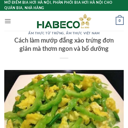
Bỏ
MỞ ĐIỂM BIA HƠI HÀ NỘI, PHÂN PHỐI BIA HƠI HÀ NỘI CHO
QUÁN BIA, NHÀ HÀNG
qua
nội
0
dung
ẨM THỰC TỪ TRỨNG
,
ẨM THỰC VIỆT NAM
Cách làm mướp đắng xào trứng đơn
giản mà thơm ngon và bổ dưỡng