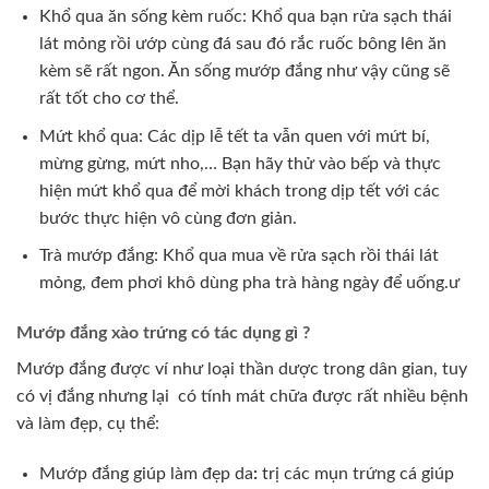
Khổ qua ăn sống kèm ruốc: Khổ qua bạn rửa sạch thái
lát mỏng rồi ướp cùng đá sau đó rắc ruốc bông lên ăn
kèm sẽ rất ngon. Ăn sống mướp đắng như vậy cũng sẽ
rất tốt cho cơ thể.
Mứt khổ qua: Các dịp lễ tết ta vẫn quen với mứt bí,
mừng gừng, mứt nho,… Bạn hãy thử vào bếp và thực
hiện mứt khổ qua để mời khách trong dịp tết với các
bước thực hiện vô cùng đơn giản.
Trà mướp đắng: Khổ qua mua về rửa sạch rồi thái lát
mỏng, đem phơi khô dùng pha trà hàng ngày để uống.ư
Mướp đắng xào trứng có tác dụng gì ?
Mướp đắng được ví như loại thần dược trong dân gian, tuy
có vị đắng nhưng lại có tính mát chữa được rất nhiều bệnh
và làm đẹp, cụ thể:
Mướp đắng giúp làm đẹp da
:
trị các mụn trứng cá giúp