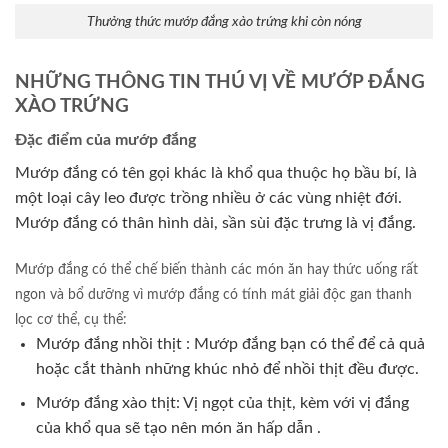
Thưởng thức mướp đắng xào trứng khi còn nóng
NHỮNG THÔNG TIN THÚ VỊ VỀ MƯỚP ĐẮNG
XÀO TRỨNG
Đặc điểm của mướp đắng
Mướp đắng có tên gọi khác là khổ qua thuộc họ bầu bí, là
một loại cây leo được trồng nhiều ở các vùng nhiệt đới.
Mướp đắng có thân hình dài, sần sùi đặc trưng là vị đắng.
Mướp đắng có thể chế biến thành các món ăn hay thức uống rất
ngon và bổ dưỡng vì mướp đắng có tính mát giải độc gan thanh
lọc cơ thể, cụ thể:
Mướp đắng nhồi thịt : Mướp đắng bạn có thể để cả quả
hoặc cắt thành những khúc nhỏ để nhồi thịt đều được.
Mướp đắng xào thịt: Vị ngọt của thịt, kèm với vị đắng
của khổ qua sẽ tạo nên món ăn hấp dẫn .