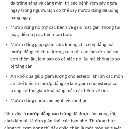
da trắng sáng và căng min, trị các bệnh rôm sảy ngứa
ngáy trong người. Bạn có thể xay mướp đắng để uống
hàng ngày
Mướp đắng hỗ trợ các bệnh về gan
:
mát gan, thông túi
mật, điều trị các bệnh táo bón.
Mướp đắng giúp giảm cân
:
không chỉ có vị đắng mà
mướp đắng có chứa lượng calo rất cao làm ức chế các
cơn thèm ăn, làm bạn có cả giác no lâu mà không lo sợ
bị tăng cân.
Ăn khổ qua giúp giảm lượng cholesterol: khi ăn các món
ăn chế biến từ mướp đắng sẽ làm giảm cholesterol có
trong cơ thể giảm khả năng mắc các bệnh về tim.
Mướp đắng chữa các bệnh về sỏi thận
Như vậy là
mướp đắng xào trứng
đã được làm xong rồi,
cách làm rất là đơn giản thôi các bạn nhé. Thưởng thức
cùng với cơm nóng thì đây chắc chắn là một món ăn tuyệt