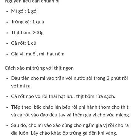
Nguyên liệu cần chuẩn bị
Mì gói: 1 gói
Trứng gà: 1 quả
Thịt băm: 200g
Cà rốt: 1 củ
Gia vị: muối, mì, hạt nêm
Cách xào mì trứng với thịt ngon
Đầu tiên cho mì vào trần với nước sôi trong 2 phút rồi
vớt mì ra.
Cà rốt nạo vỏ rồi thái hạt lựu, thịt băm rửa sạch.
Tiếp theo, bắc chảo lên bếp rồi phi hành thơm cho thịt
và cà rốt vào đảo đều tay và thêm gia vị cho vừa miệng.
Sau đó, cho mì vào xào cùng cho ngấm gia vị rồi cho ra
đĩa luôn. Lấy chảo khác ốp trứng gà đến khi vàng.