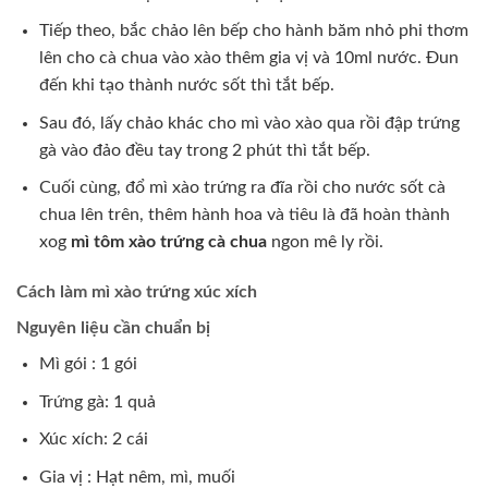
Tiếp theo, bắc chảo lên bếp cho hành băm nhỏ phi thơm
lên cho cà chua vào xào thêm gia vị và 10ml nước. Đun
đến khi tạo thành nước sốt thì tắt bếp.
Sau đó, lấy chảo khác cho mì vào xào qua rồi đập trứng
gà vào đảo đều tay trong 2 phút thì tắt bếp.
Cuối cùng, đổ mì xào trứng ra đĩa rồi cho nước sốt cà
chua lên trên, thêm hành hoa và tiêu là đã hoàn thành
xog
mì tôm xào trứng cà chua
ngon mê ly rồi.
Cách làm mì xào trứng xúc xích
Nguyên liệu cần chuẩn bị
Mì gói : 1 gói
Trứng gà: 1 quả
Xúc xích: 2 cái
Gia vị : Hạt nêm, mì, muối