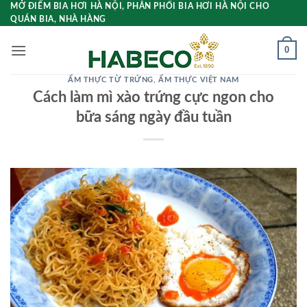
Bỏ
MỞ ĐIỂM BIA HƠI HÀ NỘI, PHÂN PHỐI BIA HƠI HÀ NỘI CHO
QUÁN BIA, NHÀ HÀNG
qua
nội
0
dung
ẨM THỰC TỪ TRỨNG
,
ẨM THỰC VIỆT NAM
Cách làm mì xào trứng cực ngon cho
bữa sáng ngày đầu tuần