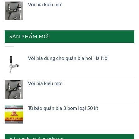
Vòi bia kiểu mới
SẢN PHẨM MỚI
Vòi bia dùng cho quán bia hoi Hà Nội
Vòi bia kiểu mới
Tủ bảo quản bia 3 bom loại 50 lít