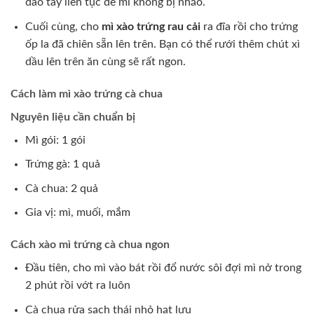
đảo tay liên tục để mì không bị nhão.
Cuối cùng, cho
mì xào trứng rau cải
ra đĩa rồi cho trứng
ốp la đã chiên sẵn lên trên. Bạn có thể rưới thêm chút xì
dầu lên trên ăn cùng sẽ rất ngon.
Cách làm mì xào trứng cà chua
Nguyên liệu cần chuẩn bị
Mì gói: 1 gói
Trứng gà: 1 quả
Cà chua: 2 quả
Gia vị: mì, muối, mắm
Cách xào mì trứng cà chua ngon
Đầu tiên, cho mì vào bát rồi đổ nước sôi đợi mì nở trong
2 phút rồi vớt ra luôn
Cà chua rửa sạch thái nhỏ hạt lựu